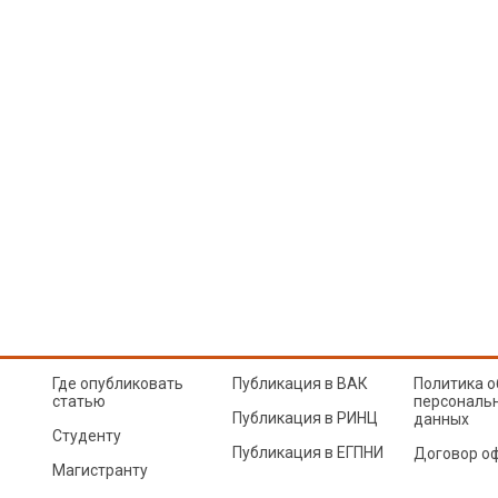
Где опубликовать
Публикация в ВАК
Политика о
статью
персональ
Публикация в РИНЦ
данных
Студенту
Публикация в ЕГПНИ
Договор о
Магистранту