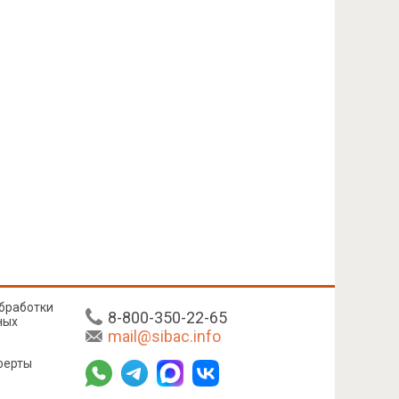
бработки
8-800-350-22-65
ных
mail@sibac.info
ферты