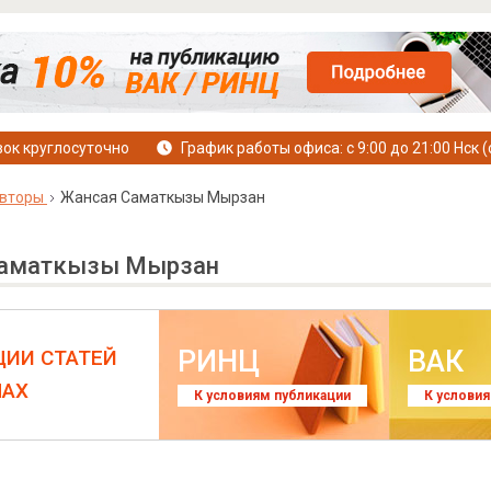
ок круглосуточно
График работы офиса: с 9:00 до 21:00 Нск (
вторы
Жансая Саматкызы Мырзан
Саматкызы Мырзан
РИНЦ
ВАК
ЦИИ СТАТЕЙ
ЛАХ
К условиям публикации
К услови