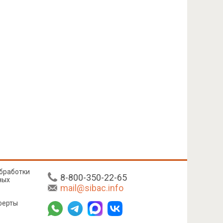
бработки
8-800-350-22-65
ных
mail@sibac.info
ферты