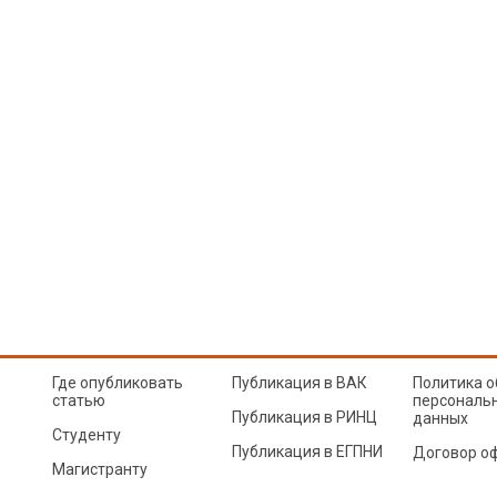
Где опубликовать
Публикация в ВАК
Политика о
статью
персональ
Публикация в РИНЦ
данных
Студенту
Публикация в ЕГПНИ
Договор о
Магистранту