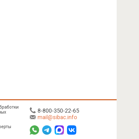
бработки
8-800-350-22-65
ных
mail@sibac.info
ферты