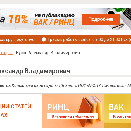
ок круглосуточно
График работы офиса: с 9:00 до 21:00 Нск (
вторы
Вусов Александр Владимирович
ександр Владимирович
ектов Консалтинговой группы «Апхилл», НОУ «МФПУ «Синергия», г М
РИНЦ
ВАК
ЦИИ СТАТЕЙ
ЛАХ
К условиям публикации
К услови