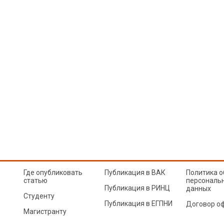
Где опубликовать
Публикация в ВАК
Политика о
статью
персональ
Публикация в РИНЦ
данных
Студенту
Публикация в ЕГПНИ
Договор о
Магистранту