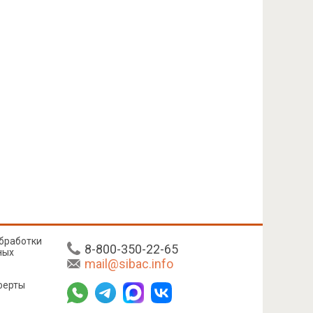
бработки
8-800-350-22-65
ных
mail@sibac.info
ферты