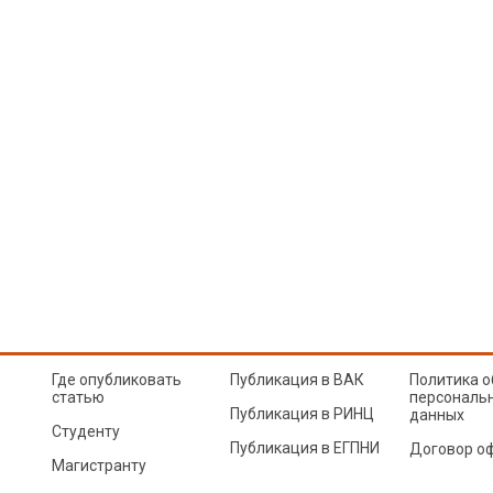
Где опубликовать
Публикация в ВАК
Политика о
статью
персональ
Публикация в РИНЦ
данных
Студенту
Публикация в ЕГПНИ
Договор о
Магистранту