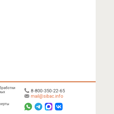
бработки
8-800-350-22-65
ных
mail@sibac.info
ферты