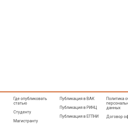
Где опубликовать
Публикация в ВАК
Политика о
статью
персональ
Публикация в РИНЦ
данных
Студенту
Публикация в ЕГПНИ
Договор о
Магистранту