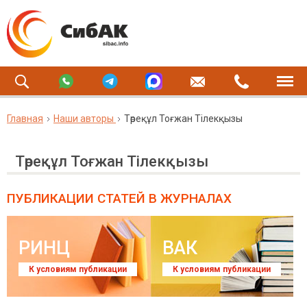
Главная
Наши авторы
Төреқұл Тоғжан Тілекқызы
Төреқұл Тоғжан Тілекқызы
ПУБЛИКАЦИИ СТАТЕЙ
В ЖУРНАЛАХ
РИНЦ
ВАК
К условиям публикации
К условиям публикации