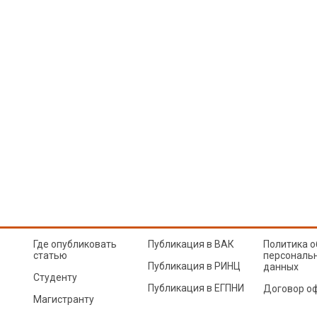
Где опубликовать
Публикация в ВАК
Политика о
статью
персональ
Публикация в РИНЦ
данных
Студенту
Публикация в ЕГПНИ
Договор о
Магистранту