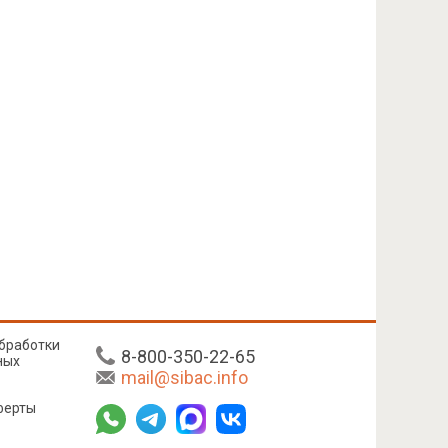
бработки
8-800-350-22-65
ных
mail@sibac.info
ферты