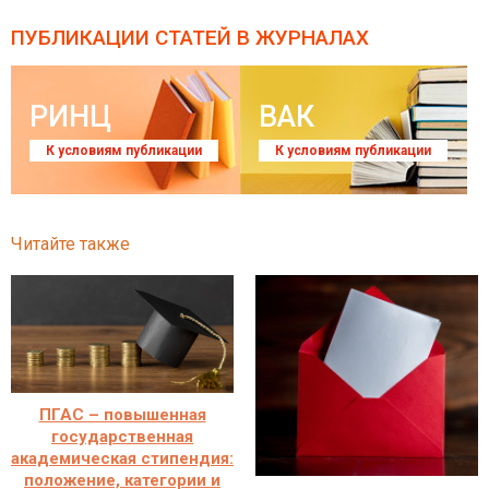
ПУБЛИКАЦИИ СТАТЕЙ
В ЖУРНАЛАХ
РИНЦ
ВАК
К условиям публикации
К условиям публикации
Читайте также
ПГАС – повышенная
государственная
академическая стипендия:
положение, категории и