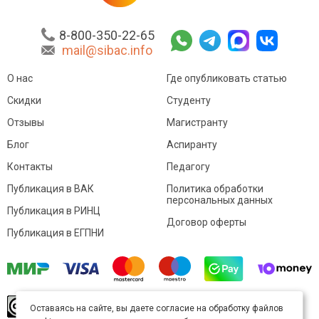
8-800-350-22-65
mail@sibac.info
О нас
Где опубликовать статью
Скидки
Студенту
Отзывы
Магистранту
Блог
Аспиранту
Контакты
Педагогу
Публикация в ВАК
Политика обработки
персональных данных
Публикация в РИНЦ
Договор оферты
Публикация в ЕГПНИ
© Sibac.info 2026. Все права защищены.
Это
Оставаясь на сайте, вы даете согласие на обработку файлов
произведение доступно по
лицензии Creative