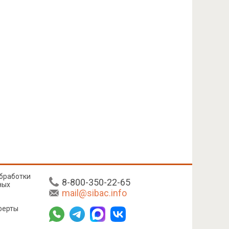
бработки
8-800-350-22-65
ных
mail@sibac.info
ферты