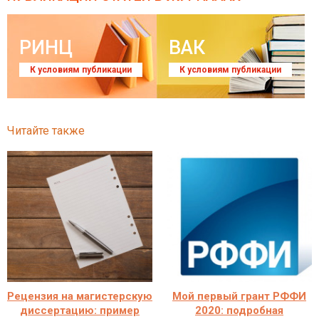
РИНЦ
ВАК
К условиям публикации
К условиям публикации
Читайте также
Рецензия на магистерскую
Мой первый грант РФФИ
диссертацию: пример
2020: подробная