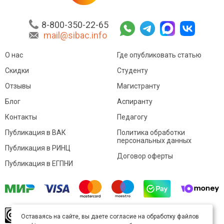
8-800-350-22-65
mail@sibac.info
О нас
Где опубликовать статью
Скидки
Студенту
Отзывы
Магистранту
Блог
Аспиранту
Контакты
Педагогу
Публикация в ВАК
Политика обработки
персональных данных
Публикация в РИНЦ
Договор оферты
Публикация в ЕГПНИ
© Sibac.info 2026. Все права защищены.
Это
Оставаясь на сайте, вы даете согласие на обработку файлов
произведение доступно по
лицензии Creative