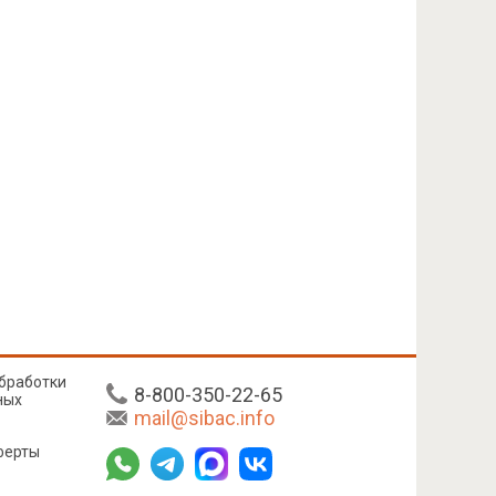
бработки
8-800-350-22-65
ных
mail@sibac.info
ферты