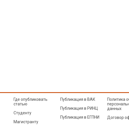
Где опубликовать
Публикация в ВАК
Политика о
статью
персональ
Публикация в РИНЦ
данных
Студенту
Публикация в ЕГПНИ
Договор о
Магистранту