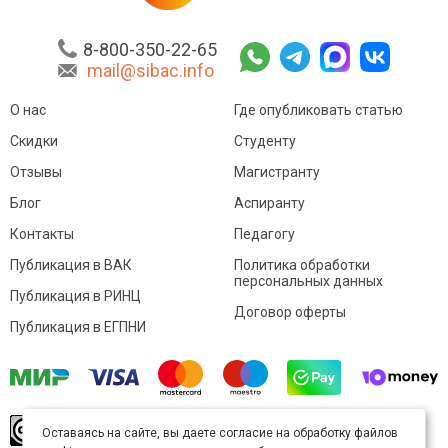
8-800-350-22-65
mail@sibac.info
О нас
Где опубликовать статью
Скидки
Студенту
Отзывы
Магистранту
Блог
Аспиранту
Контакты
Педагогу
Публикация в ВАК
Политика обработки
персональных данных
Публикация в РИНЦ
Договор оферты
Публикация в ЕГПНИ
© Sibac.info 2026. Все права защищены.
Это
Оставаясь на сайте, вы даете согласие на обработку файлов
произведение доступно по
лицензии Creative