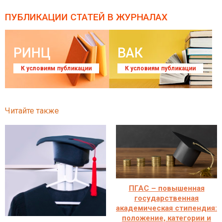
ПУБЛИКАЦИИ СТАТЕЙ
В ЖУРНАЛАХ
РИНЦ
ВАК
К условиям публикации
К условиям публикации
Читайте также
ПГАС – повышенная
государственная
академическая стипендия:
положение, категории и