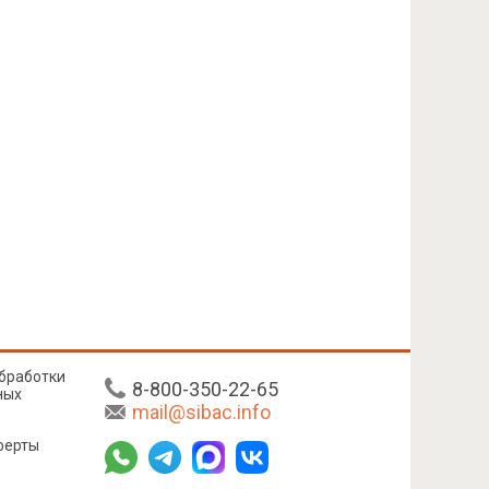
бработки
8-800-350-22-65
ных
mail@sibac.info
ферты