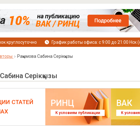
ок круглосуточно
График работы офиса: с 9:00 до 21:00 Нск (
вторы
Рақымова Сабина Серікқызы
Сабина Серікқызы
РИНЦ
ВАК
ЦИИ СТАТЕЙ
ЛАХ
К условиям публикации
К услови