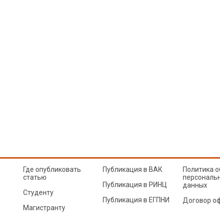
Где опубликовать
Публикация в ВАК
Политика о
статью
персональ
Публикация в РИНЦ
данных
Студенту
Публикация в ЕГПНИ
Договор о
Магистранту