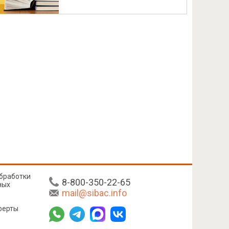
бработки
8-800-350-22-65
ных
mail@sibac.info
ферты