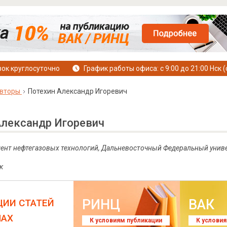
ок круглосуточно
График работы офиса: с 9:00 до 21:00 Нск (
вторы
Потехин Александр Игоревич
Александр Игоревич
мент нефтегазовых технологий, Дальневосточный Федеральный униве
к
РИНЦ
ВАК
ЦИИ СТАТЕЙ
ЛАХ
К условиям публикации
К услови