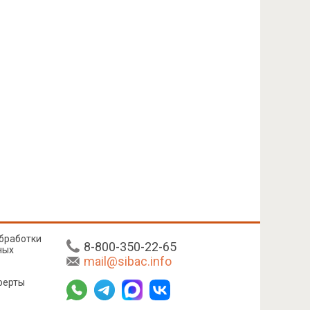
бработки
8-800-350-22-65
ных
mail@sibac.info
ферты