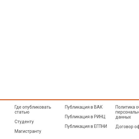
Где опубликовать
Публикация в ВАК
Политика о
статью
персональ
Публикация в РИНЦ
данных
Студенту
Публикация в ЕГПНИ
Договор о
Магистранту