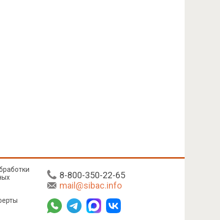
бработки
8-800-350-22-65
ных
mail@sibac.info
ферты