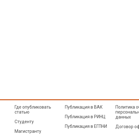
Где опубликовать
Публикация в ВАК
Политика о
статью
персональ
Публикация в РИНЦ
данных
Студенту
Публикация в ЕГПНИ
Договор о
Магистранту