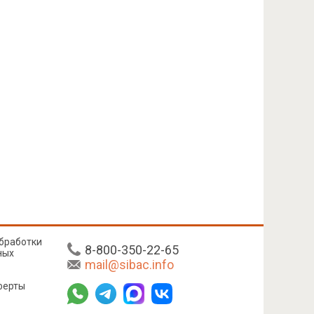
бработки
8-800-350-22-65
ных
mail@sibac.info
ферты