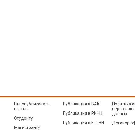
Где опубликовать
Публикация в ВАК
Политика о
статью
персональ
Публикация в РИНЦ
данных
Студенту
Публикация в ЕГПНИ
Договор о
Магистранту