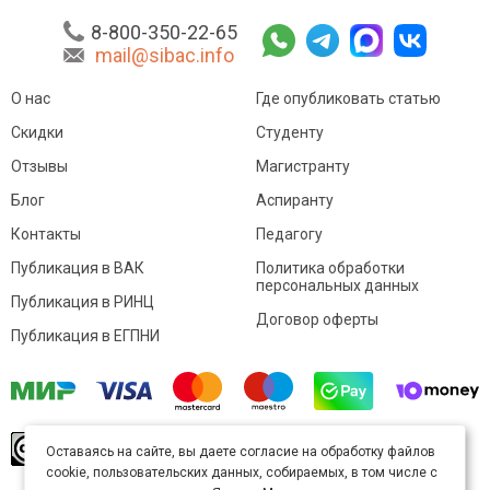
8-800-350-22-65
mail@sibac.info
О нас
Где опубликовать статью
Скидки
Студенту
Отзывы
Магистранту
Блог
Аспиранту
Контакты
Педагогу
Публикация в ВАК
Политика обработки
персональных данных
Публикация в РИНЦ
Договор оферты
Публикация в ЕГПНИ
© Sibac.info 2026. Все права защищены.
Это
Оставаясь на сайте, вы даете согласие на обработку файлов
произведение доступно по
лицензии Creative
cookie, пользовательских данных, собираемых, в том числе с
Commons «Attribution» («Атрибуция») 4.0