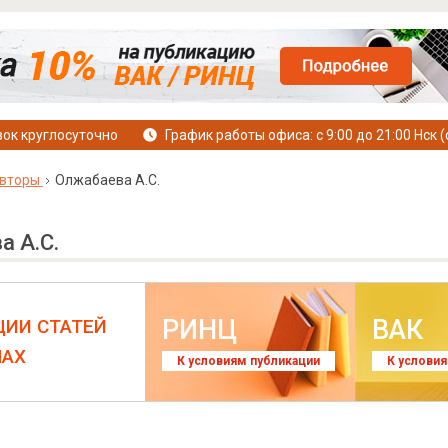
ок круглосуточно
График работы офиса: с 9:00 до 21:00 Нск (
вторы
Олжабаева А.С.
а А.С.
РИНЦ
ВАК
ЦИИ СТАТЕЙ
ЛАХ
К условиям публикации
К услови