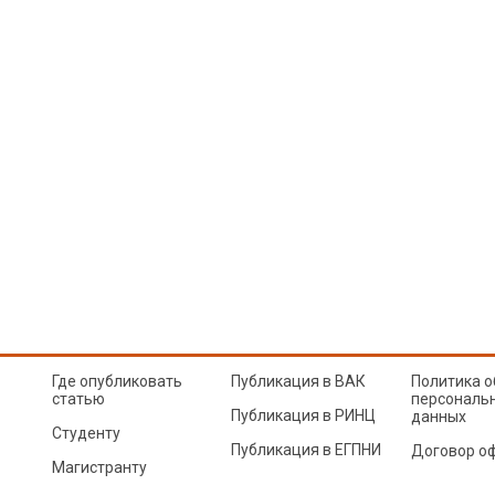
Где опубликовать
Публикация в ВАК
Политика о
статью
персональ
Публикация в РИНЦ
данных
Студенту
Публикация в ЕГПНИ
Договор о
Магистранту