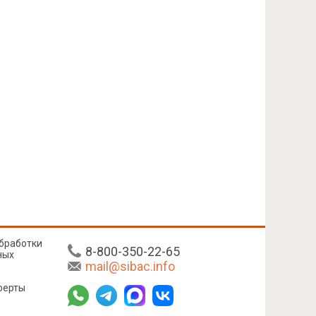
бработки
8-800-350-22-65
ных
mail@sibac.info
ферты