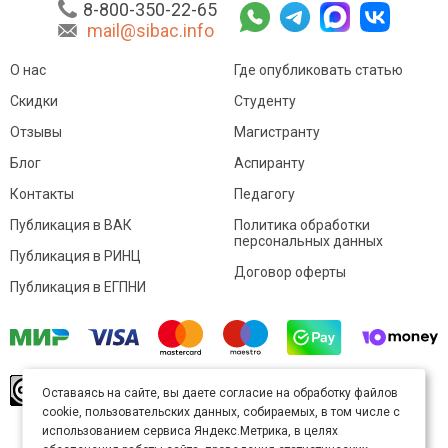
8-800-350-22-65
mail@sibac.info
О нас
Где опубликовать статью
Скидки
Студенту
Отзывы
Магистранту
Блог
Аспиранту
Контакты
Педагогу
Публикация в ВАК
Политика обработки
персональных данных
Публикация в РИНЦ
Договор оферты
Публикация в ЕГПНИ
© Sibac.info 2026. Все права защищены.
Это
Оставаясь на сайте, вы даете согласие на обработку файлов
произведение доступно по
лицензии Creative
cookie, пользовательских данных, собираемых, в том числе с
Commons «Attribution» («Атрибуция») 4.0
Непортированная
.
использованием сервиса Яндекс.Метрика, в целях
Карта сайта