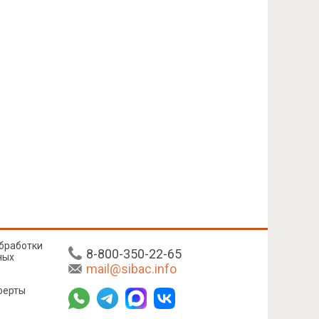
бработки
8-800-350-22-65
ных
mail@sibac.info
ферты