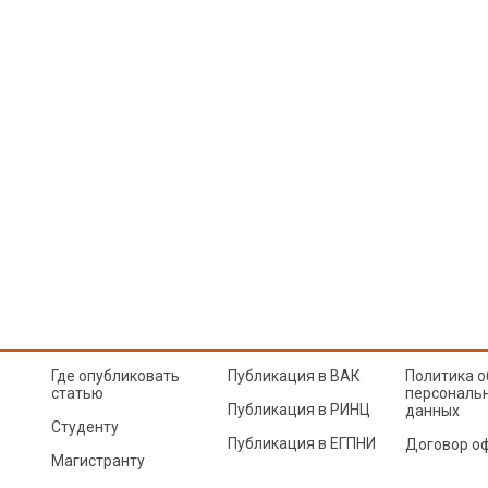
Где опубликовать
Публикация в ВАК
Политика о
статью
персональ
Публикация в РИНЦ
данных
Студенту
Публикация в ЕГПНИ
Договор о
Магистранту