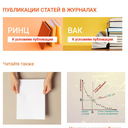
ПУБЛИКАЦИИ СТАТЕЙ
В ЖУРНАЛАХ
РИНЦ
ВАК
К условиям публикации
К условиям публикации
Читайте также