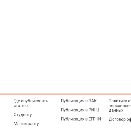
Где опубликовать
Публикация в ВАК
Политика о
статью
персональ
Публикация в РИНЦ
данных
Студенту
Публикация в ЕГПНИ
Договор о
Магистранту