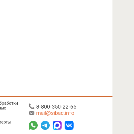
бработки
8-800-350-22-65
ных
mail@sibac.info
ферты