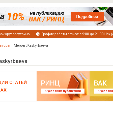
ок круглосуточно
График работы офиса: с 9:00 до 21:00 Нск (
вторы
Meruert Kaskyrbaeva
askyrbaeva
РИНЦ
ВАК
ЦИИ СТАТЕЙ
ЛАХ
К условиям публикации
К услови