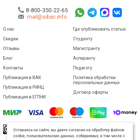
8-800-350-22-65
mail@sibac.info
О нас
Где опубликовать статью
Скидки
Студенту
Отзывы
Магистранту
Блог
Аспиранту
Контакты
Педагогу
Публикация в ВАК
Политика обработки
персональных данных
Публикация в РИНЦ
Договор оферты
Публикация в ЕГПНИ
© Sibac.info 2026. Все права защищены.
Это
Оставаясь на сайте, вы даете согласие на обработку файлов
произведение доступно по
лицензии Creative
cookie, пользовательских данных, собираемых, в том числе с
Commons «Attribution» («Атрибуция») 4.0