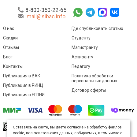
8-800-350-22-65
mail@sibac.info
О нас
Где опубликовать статью
Скидки
Студенту
Отзывы
Магистранту
Блог
Аспиранту
Контакты
Педагогу
Публикация в ВАК
Политика обработки
персональных данных
Публикация в РИНЦ
Договор оферты
Публикация в ЕГПНИ
© Sibac.info 2026. Все права защищены.
Это
Оставаясь на сайте, вы даете согласие на обработку файлов
произведение доступно по
лицензии Creative
cookie, пользовательских данных, собираемых, в том числе с
Commons «Attribution» («Атрибуция») 4.0