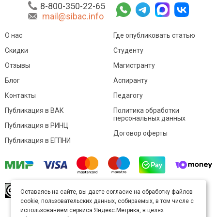
8-800-350-22-65
mail@sibac.info
О нас
Где опубликовать статью
Скидки
Студенту
Отзывы
Магистранту
Блог
Аспиранту
Контакты
Педагогу
Публикация в ВАК
Политика обработки
персональных данных
Публикация в РИНЦ
Договор оферты
Публикация в ЕГПНИ
© Sibac.info 2026. Все права защищены.
Это
Оставаясь на сайте, вы даете согласие на обработку файлов
произведение доступно по
лицензии Creative
cookie, пользовательских данных, собираемых, в том числе с
Commons «Attribution» («Атрибуция») 4.0
Непортированная
.
использованием сервиса Яндекс.Метрика, в целях