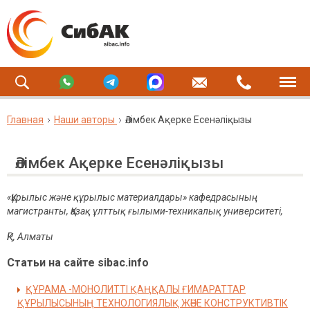
Главная
Наши авторы
Әлімбек Ақерке Есенәліқызы
Әлімбек Ақерке Есенәліқызы
«Құрылыс және құрылыс материалдары» кафедрасының
магистранты, Қазақ ұлттық ғылыми-техникалық университеті,
ҚР, Алматы
Статьи на сайте sibac.info
ҚҰРАМА -МОНОЛИТТІ ҚАҢҚАЛЫ ҒИМАРАТТАР
ҚҰРЫЛЫСЫНЫҢ ТЕХНОЛОГИЯЛЫҚ ЖӘНЕ КОНСТРУКТИВТІК