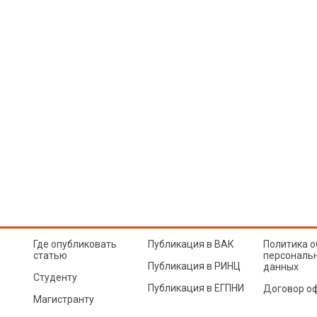
Где опубликовать
Публикация в ВАК
Политика о
статью
персональ
Публикация в РИНЦ
данных
Студенту
Публикация в ЕГПНИ
Договор о
Магистранту