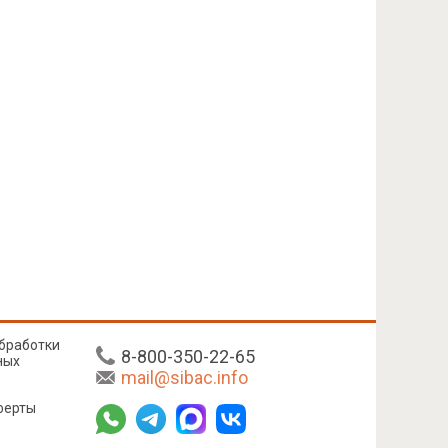
бработки
8-800-350-22-65
ных
mail@sibac.info
ферты