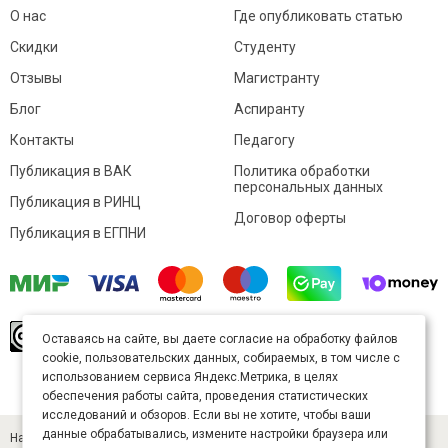
О нас
Где опубликовать статью
Скидки
Студенту
Отзывы
Магистранту
Блог
Аспиранту
Контакты
Педагогу
Публикация в ВАК
Политика обработки
персональных данных
Публикация в РИНЦ
Договор оферты
Публикация в ЕГПНИ
© Sibac.info 2026. Все права защищены.
Это
Оставаясь на сайте, вы даете согласие на обработку файлов
произведение доступно по
лицензии Creative
cookie, пользовательских данных, собираемых, в том числе с
Commons «Attribution» («Атрибуция») 4.0
Непортированная
.
использованием сервиса Яндекс.Метрика, в целях
Карта сайта
обеспечения работы сайта, проведения статистических
исследований и обзоров. Если вы не хотите, чтобы ваши
данные обрабатывались, измените настройки браузера или
Научный журнал «Студенческий» (ISSN 2541-9412). Издатель — ООО