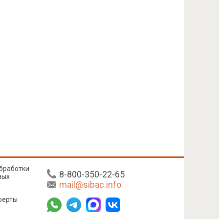
бработки
8-800-350-22-65
ных
mail@sibac.info
ферты