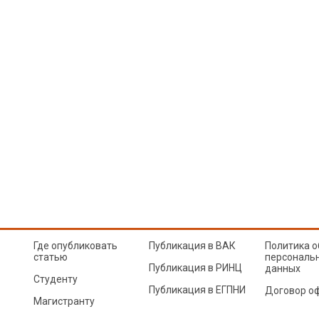
Где опубликовать
Публикация в ВАК
Политика о
статью
персональ
Публикация в РИНЦ
данных
Студенту
Публикация в ЕГПНИ
Договор о
Магистранту