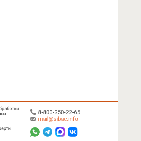
бработки
8-800-350-22-65
ных
mail@sibac.info
ферты