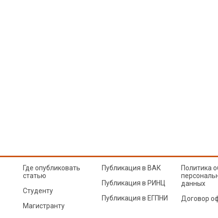
Где опубликовать
Публикация в ВАК
Политика о
статью
персональ
Публикация в РИНЦ
данных
Студенту
Публикация в ЕГПНИ
Договор о
Магистранту