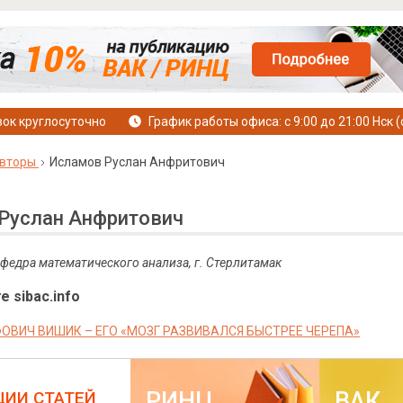
ок круглосуточно
График работы офиса: с 9:00 до 21:00 Нск (
вторы
Исламов Руслан Анфритович
Руслан Анфритович
афедра математического анализа, г. Стерлитамак
е sibac.info
ОВИЧ ВИШИК – ЕГО «МОЗГ РАЗВИВАЛСЯ БЫСТРЕЕ ЧЕРЕПА»
РИНЦ
ВАК
ЦИИ СТАТЕЙ