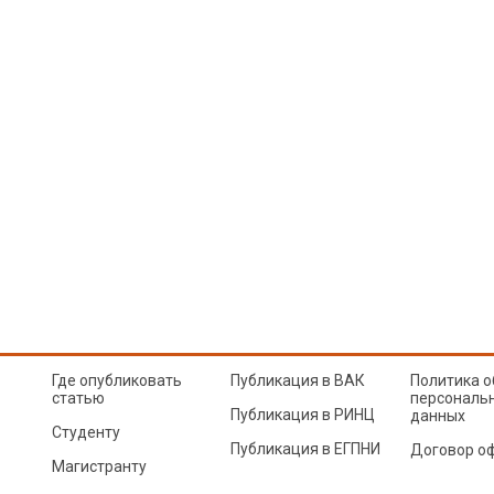
Где опубликовать
Публикация в ВАК
Политика о
статью
персональ
Публикация в РИНЦ
данных
Студенту
Публикация в ЕГПНИ
Договор о
Магистранту