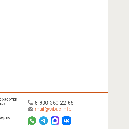
бработки
8-800-350-22-65
ных
mail@sibac.info
ферты