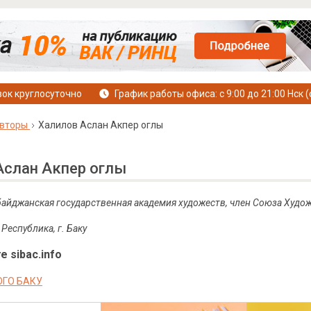
ок круглосуточно
График работы офиса: с 9:00 до 21:00 Нск (
вторы
Халилов Аслан Акпер оглы
Аслан Акпер оглы
байджанская государственная академия художеств, член Союза Худо
Республика, г. Баку
е sibac.info
ОГО БАКУ