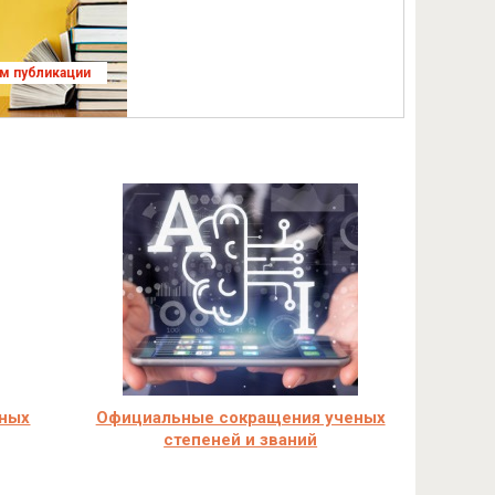
ям публикации
чных
Официальные сокращения ученых
степеней и званий