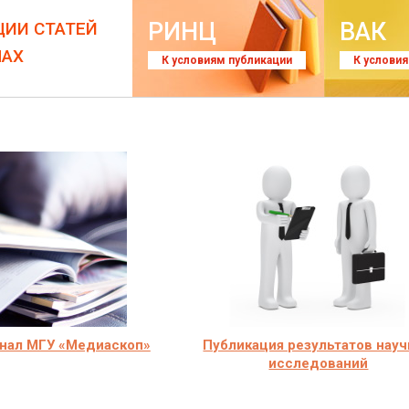
РИНЦ
ВАК
ЦИИ СТАТЕЙ
ЛАХ
К условиям публикации
К услови
нал МГУ «Медиаскоп»
Публикация результатов нау
исследований