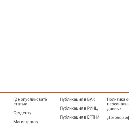
Где опубликовать
Публикация в ВАК
Политика о
статью
персональ
Публикация в РИНЦ
данных
Студенту
Публикация в ЕГПНИ
Договор о
Магистранту