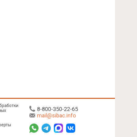
бработки
8-800-350-22-65
ных
mail@sibac.info
ферты