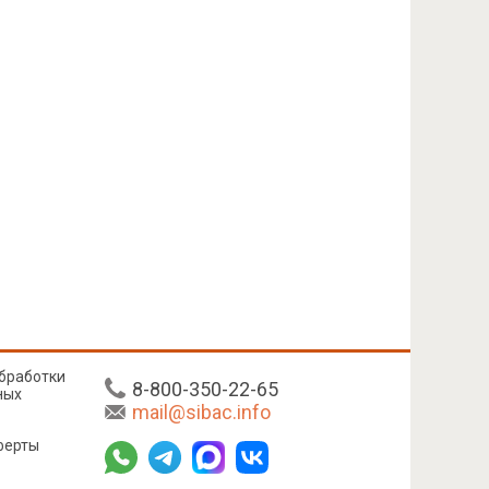
бработки
8-800-350-22-65
ных
mail@sibac.info
ферты