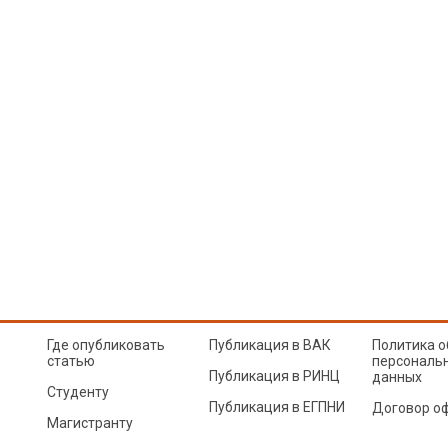
Где опубликовать
Публикация в ВАК
Политика о
статью
персональ
Публикация в РИНЦ
данных
Студенту
Публикация в ЕГПНИ
Договор о
Магистранту