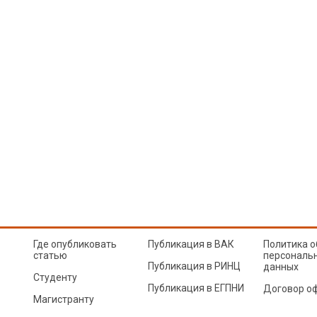
Где опубликовать
Публикация в ВАК
Политика о
статью
персональ
Публикация в РИНЦ
данных
Студенту
Публикация в ЕГПНИ
Договор о
Магистранту