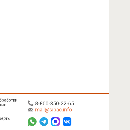
бработки
8-800-350-22-65
ных
mail@sibac.info
ферты