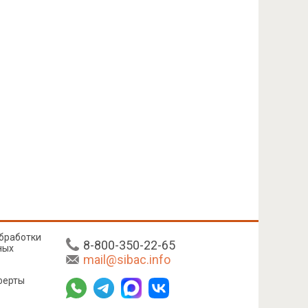
бработки
8-800-350-22-65
ных
mail@sibac.info
ферты