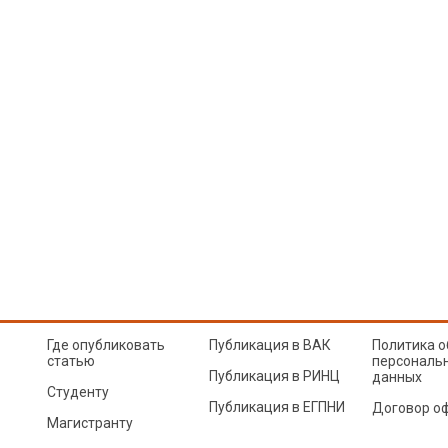
Где опубликовать
Публикация в ВАК
Политика о
статью
персональ
Публикация в РИНЦ
данных
Студенту
Публикация в ЕГПНИ
Договор о
Магистранту