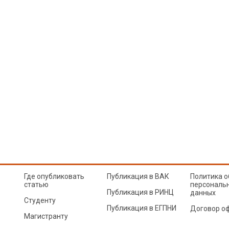
Где опубликовать
Публикация в ВАК
Политика о
статью
персональ
Публикация в РИНЦ
данных
Студенту
Публикация в ЕГПНИ
Договор о
Магистранту