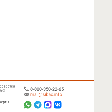
бработки
8-800-350-22-65
ных
mail@sibac.info
ферты