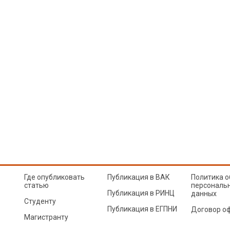
Где опубликовать
Публикация в ВАК
Политика о
статью
персональ
Публикация в РИНЦ
данных
Студенту
Публикация в ЕГПНИ
Договор о
Магистранту