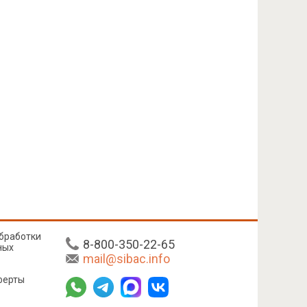
бработки
8-800-350-22-65
ных
mail@sibac.info
ферты