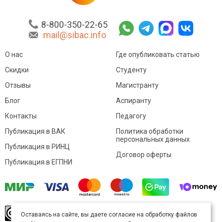
8-800-350-22-65
mail@sibac.info
О нас
Где опубликовать статью
Скидки
Студенту
Отзывы
Магистранту
Блог
Аспиранту
Контакты
Педагогу
Публикация в ВАК
Политика обработки
персональных данных
Публикация в РИНЦ
Договор оферты
Публикация в ЕГПНИ
© Sibac.info 2026. Все права защищены.
Это
Оставаясь на сайте, вы даете согласие на обработку файлов
произведение доступно по
лицензии Creative