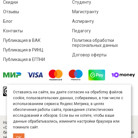
Скидки
Студенту
Отзывы
Магистранту
Блог
Аспиранту
Контакты
Педагогу
Публикация в ВАК
Политика обработки
персональных данных
Публикация в РИНЦ
Договор оферты
Публикация в ЕГПНИ
© Sibac.info 2026. Все права защищены.
Это
Оставаясь на сайте, вы даете согласие на обработку файлов
произведение доступно по
лицензии Creative
cookie, пользовательских данных, собираемых, в том числе с
Commons «Attribution» («Атрибуция») 4.0
Непортированная
.
использованием сервиса Яндекс.Метрика, в целях
Карта сайта
обеспечения работы сайта, проведения статистических
исследований и обзоров. Если вы не хотите, чтобы ваши
данные обрабатывались, измените настройки браузера или
Научный журнал «Студенческий» (ISSN 2541-9412). Издатель — ООО
покиньте сайт.
«СибАК» (ИНН 5402054157). Размещается в Научной электронной
библиотеке eLIBRARY.RU (договор № 445-11/2019 от 05.11.2019). Главный
редактор — Старченко И. Б., д-р техн. наук. E-mail: student@sibac.info, тел.:
ОК