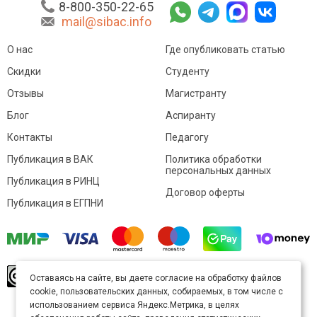
8-800-350-22-65
mail@sibac.info
О нас
Где опубликовать статью
Скидки
Студенту
Отзывы
Магистранту
Блог
Аспиранту
Контакты
Педагогу
Публикация в ВАК
Политика обработки
персональных данных
Публикация в РИНЦ
Договор оферты
Публикация в ЕГПНИ
© Sibac.info 2026. Все права защищены.
Это
Оставаясь на сайте, вы даете согласие на обработку файлов
произведение доступно по
лицензии Creative
cookie, пользовательских данных, собираемых, в том числе с
Commons «Attribution» («Атрибуция») 4.0
Непортированная
.
использованием сервиса Яндекс.Метрика, в целях
Карта сайта