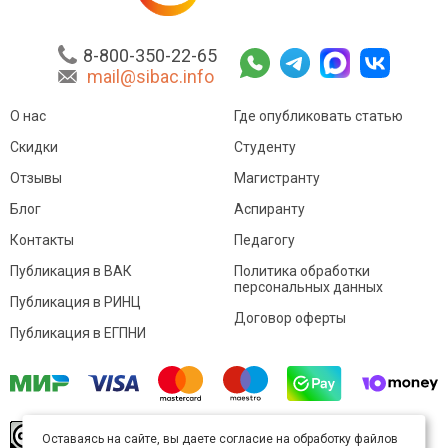
8-800-350-22-65
mail@sibac.info
О нас
Где опубликовать статью
Скидки
Студенту
Отзывы
Магистранту
Блог
Аспиранту
Контакты
Педагогу
Публикация в ВАК
Политика обработки
персональных данных
Публикация в РИНЦ
Договор оферты
Публикация в ЕГПНИ
© Sibac.info 2026. Все права защищены.
Это
Оставаясь на сайте, вы даете согласие на обработку файлов
произведение доступно по
лицензии Creative