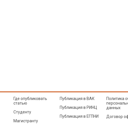
Где опубликовать
Публикация в ВАК
Политика о
статью
персональ
Публикация в РИНЦ
данных
Студенту
Публикация в ЕГПНИ
Договор о
Магистранту