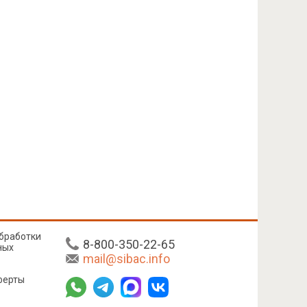
бработки
8-800-350-22-65
ных
mail@sibac.info
ферты