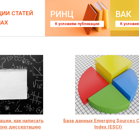
РИНЦ
ВАК
ЦИИ СТАТЕЙ
ЛАХ
К условиям публикации
К услови
ции, как написать
База данных Emerging Sources Ci
кую диссертацию
Index (ESCI)