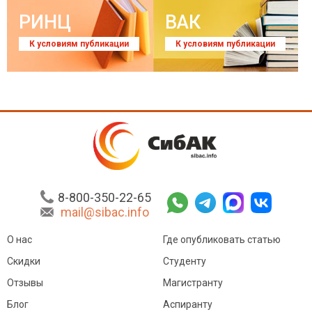
РИНЦ
ВАК
К условиям публикации
К условиям публикации
8-800-350-22-65
mail@sibac.info
О нас
Где опубликовать статью
Скидки
Студенту
Отзывы
Магистранту
Блог
Аспиранту