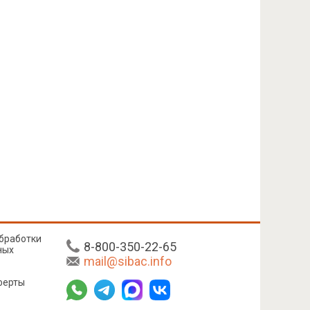
бработки
8-800-350-22-65
ных
mail@sibac.info
ферты