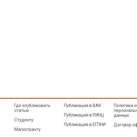
Где опубликовать
Публикация в ВАК
Политика о
статью
персональ
Публикация в РИНЦ
данных
Студенту
Публикация в ЕГПНИ
Договор о
Магистранту