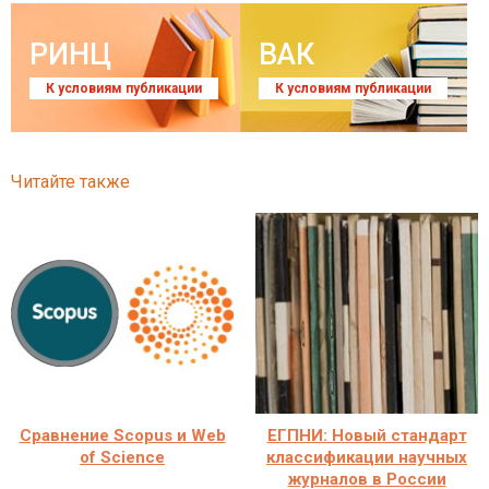
РИНЦ
ВАК
К условиям публикации
К условиям публикации
Читайте также
Сравнение Scopus и Web
ЕГПНИ: Новый стандарт
of Science
классификации научных
журналов в России