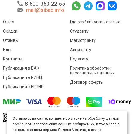
8-800-350-22-65
mail@sibac.info
О нас
Где опубликовать статью
Скидки
Студенту
Отзывы
Магистранту
Блог
Аспиранту
Контакты
Педагогу
Публикация в ВАК
Политика обработки
персональных данных
Публикация в РИНЦ
Договор оферты
Публикация в ЕГПНИ
© Sibac.info 2026. Все права защищены.
Это
Оставаясь на сайте, вы даете согласие на обработку файлов
произведение доступно по
лицензии Creative
cookie, пользовательских данных, собираемых, в том числе с
Commons «Attribution» («Атрибуция») 4.0
Непортированная
.
использованием сервиса Яндекс.Метрика, в целях